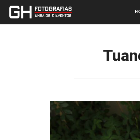
H
Tuane