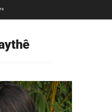
TO
Maythê